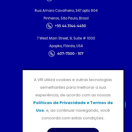
Rua Amaro Cavalheiro, 347 apto 904
Pinheiros, São Paulo, Brasil
+55 44 3144-4450
7 West Main Street, 9, Suite # 1000
Apopka, Flórida, USA
407–7500 - 107
CERTIFICAÇÕES
A VRI utiliza cookies e outras tecnologias
semelhantes para melhorar a sua
experiência, de acordo com as nossas
Politicas de Privacidade e Termos de
Uso.
e, ao continuar navegando, você
SIGA-NOS
concorda com estas condições.