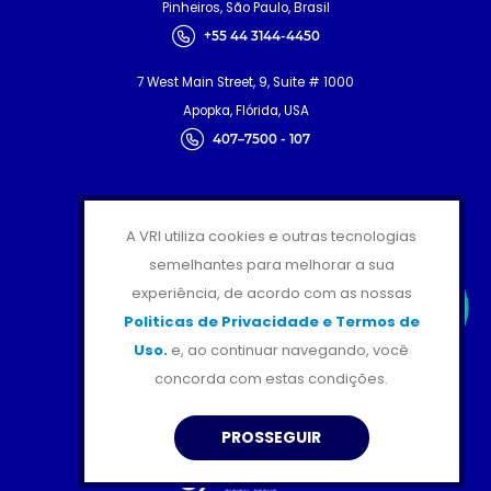
Pinheiros, São Paulo, Brasil
+55 44 3144-4450
7 West Main Street, 9, Suite # 1000
Apopka, Flórida, USA
407–7500 - 107
CERTIFICAÇÕES
A VRI utiliza cookies e outras tecnologias
semelhantes para melhorar a sua
experiência, de acordo com as nossas
Politicas de Privacidade e Termos de
Uso.
e, ao continuar navegando, você
SIGA-NOS
concorda com estas condições.
PROSSEGUIR