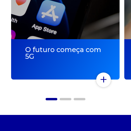
O futuro começa com
5G
+