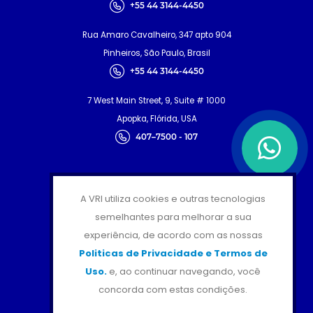
+55 44 3144-4450
Rua Amaro Cavalheiro, 347 apto 904
Pinheiros, São Paulo, Brasil
+55 44 3144-4450
7 West Main Street, 9, Suite # 1000
Apopka, Flórida, USA
407–7500 - 107
CERTIFICAÇÕES
A VRI utiliza cookies e outras tecnologias
semelhantes para melhorar a sua
experiência, de acordo com as nossas
Politicas de Privacidade e Termos de
Uso.
e, ao continuar navegando, você
SIGA-NOS
concorda com estas condições.