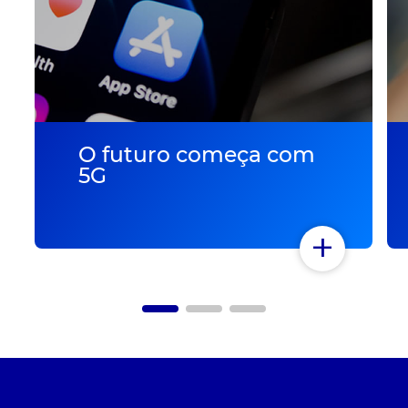
O futuro começa com
5G
+